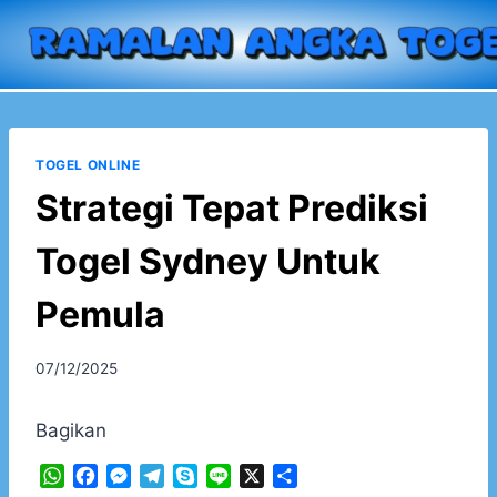
Skip
to
content
TOGEL ONLINE
Strategi Tepat Prediksi
Togel Sydney Untuk
Pemula
07/12/2025
Bagikan
W
F
M
T
S
L
X
S