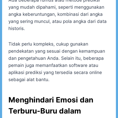
Ada beberapa rumus atau metode prediksi
yang mudah dipahami, seperti menggunakan
angka keberuntungan, kombinasi dari angka
yang sering muncul, atau pola angka dari data
historis.
Tidak perlu kompleks, cukup gunakan
pendekatan yang sesuai dengan kemampuan
dan pengetahuan Anda. Selain itu, beberapa
pemain juga memanfaatkan software atau
aplikasi prediksi yang tersedia secara online
sebagai alat bantu.
Menghindari Emosi dan
Terburu-Buru dalam