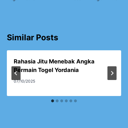
Similar Posts
Rahasia Jitu Menebak Angka
Bermain Togel Yordania
07/10/2025