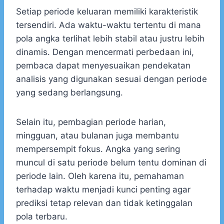
Setiap periode keluaran memiliki karakteristik
tersendiri. Ada waktu-waktu tertentu di mana
pola angka terlihat lebih stabil atau justru lebih
dinamis. Dengan mencermati perbedaan ini,
pembaca dapat menyesuaikan pendekatan
analisis yang digunakan sesuai dengan periode
yang sedang berlangsung.
Selain itu, pembagian periode harian,
mingguan, atau bulanan juga membantu
mempersempit fokus. Angka yang sering
muncul di satu periode belum tentu dominan di
periode lain. Oleh karena itu, pemahaman
terhadap waktu menjadi kunci penting agar
prediksi tetap relevan dan tidak ketinggalan
pola terbaru.