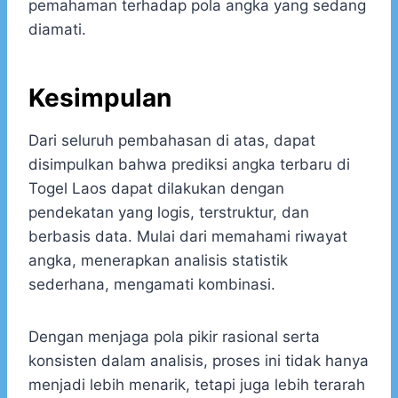
pemahaman terhadap pola angka yang sedang
diamati.
Kesimpulan
Dari seluruh pembahasan di atas, dapat
disimpulkan bahwa prediksi angka terbaru di
Togel Laos dapat dilakukan dengan
pendekatan yang logis, terstruktur, dan
berbasis data. Mulai dari memahami riwayat
angka, menerapkan analisis statistik
sederhana, mengamati kombinasi.
Dengan menjaga pola pikir rasional serta
konsisten dalam analisis, proses ini tidak hanya
menjadi lebih menarik, tetapi juga lebih terarah