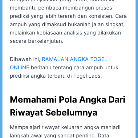
membantu pembaca membangun proses
prediksi yang lebih terarah dan konsisten. Cara
ampuh yang dimaksud bukanlah jalan singkat,
melainkan kebiasaan analisis yang dilakukan
secara berkelanjutan.
Dibawah ini,
RAMALAN ANGKA TOGEL
ONLINE
beritahu tentang cara ampuh untuk
prediksi angka terbaru di Togel Laos.
Memahami Pola Angka Dari
Riwayat Sebelumnya
Mempelajari riwayat keluaran angka menjadi
langkah awal yang sangat penting. Data