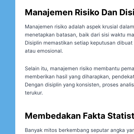
Manajemen Risiko Dan Disi
Manajemen risiko adalah aspek krusial dal
menetapkan batasan, baik dari sisi waktu ma
Disiplin memastikan setiap keputusan dibuat
atau emosional.
Selain itu, manajemen risiko membantu pemai
memberikan hasil yang diharapkan, pendekat
Dengan disiplin yang konsisten, proses anali
terukur.
Membedakan Fakta Statist
Banyak mitos berkembang seputar angka y