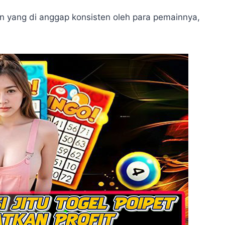
n yang di anggap konsisten oleh para pemainnya,