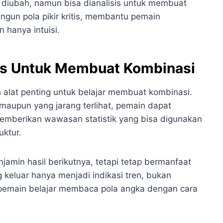
 diubah, namun bisa dianalisis untuk membuat
ngun pola pikir kritis, membantu pemain
 hanya intuisi.
is Untuk Membuat Kombinasi
h alat penting untuk belajar membuat kombinasi.
aupun yang jarang terlihat, pemain dapat
 memberikan wawasan statistik yang bisa digunakan
uktur.
njamin hasil berikutnya, tetapi tetap bermanfaat
 keluar hanya menjadi indikasi tren, bukan
 pemain belajar membaca pola angka dengan cara