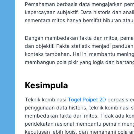
Pemahaman berbasis data mengajarkan pemai
kepercayaan subjektif. Data historis dan anal
sementara mitos hanya bersifat hiburan ata
Dengan membedakan fakta dan mitos, pemai
dan objektif. Fakta statistik menjadi pandu
konteks tambahan. Hal ini membantu menin
membangun pola pikir yang logis dan bertan
Kesimpula
Teknik kombinasi
Togel Poipet 2D
berbasis e
penggunaan data historis, teknik kombinasi
membedakan fakta dari mitos. Tidak ada komb
pendekatan rasional membantu pemain meng
keputusan lebih logis, dan memahami pola an