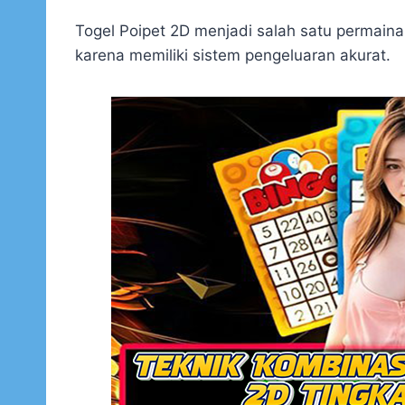
h
a
e
e
k
i
h
a
c
s
l
y
n
a
Togel Poipet 2D menjadi salah satu permaina
t
e
s
e
p
e
r
karena memiliki sistem pengeluaran akurat.
s
b
e
g
e
e
A
o
n
r
p
o
g
a
p
k
e
m
r