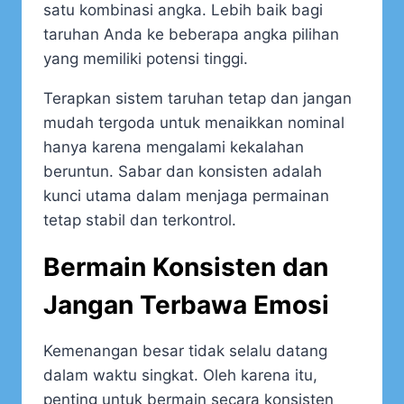
satu kombinasi angka. Lebih baik bagi
taruhan Anda ke beberapa angka pilihan
yang memiliki potensi tinggi.
Terapkan sistem taruhan tetap dan jangan
mudah tergoda untuk menaikkan nominal
hanya karena mengalami kekalahan
beruntun. Sabar dan konsisten adalah
kunci utama dalam menjaga permainan
tetap stabil dan terkontrol.
Bermain Konsisten dan
Jangan Terbawa Emosi
Kemenangan besar tidak selalu datang
dalam waktu singkat. Oleh karena itu,
penting untuk bermain secara konsisten