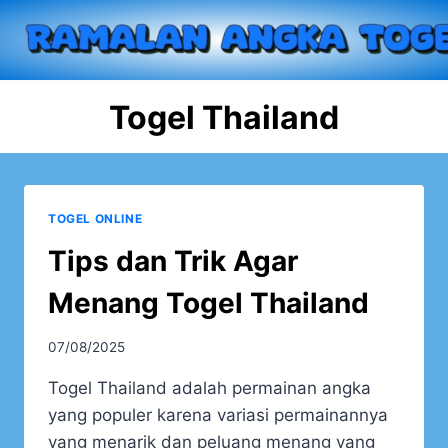
Skip
to
content
Togel Thailand
TOGEL ONLINE
Tips dan Trik Agar
Menang Togel Thailand
07/08/2025
Togel Thailand adalah permainan angka
yang populer karena variasi permainannya
yang menarik dan peluang menang yang