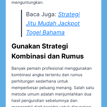
menguntungkan.
Baca Juga:
Strategi
Jitu Mudah Jackpot
Togel Bahama
Gunakan Strategi
Kombinasi dan Rumus
Banyak pemain profesional menggunakan
kombinasi angka tertentu dan rumus
perhitungan sederhana untuk
memperbesar peluang menang. Salah satu
metode umum adalah menjumlahkan dua
hasil pengundian sebelumnya dan