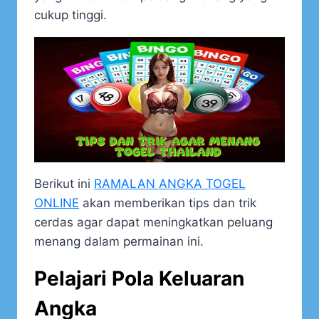
cukup tinggi.
Berikut ini
RAMALAN ANGKA TOGEL
ONLINE
akan memberikan tips dan trik
cerdas agar dapat meningkatkan peluang
menang dalam permainan ini.
Pelajari Pola Keluaran
Angka