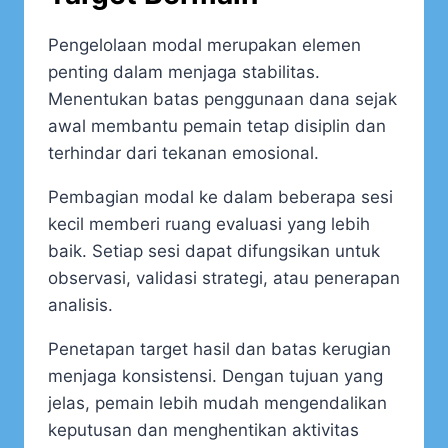
Pengelolaan modal merupakan elemen
penting dalam menjaga stabilitas.
Menentukan batas penggunaan dana sejak
awal membantu pemain tetap disiplin dan
terhindar dari tekanan emosional.
Pembagian modal ke dalam beberapa sesi
kecil memberi ruang evaluasi yang lebih
baik. Setiap sesi dapat difungsikan untuk
observasi, validasi strategi, atau penerapan
analisis.
Penetapan target hasil dan batas kerugian
menjaga konsistensi. Dengan tujuan yang
jelas, pemain lebih mudah mengendalikan
keputusan dan menghentikan aktivitas