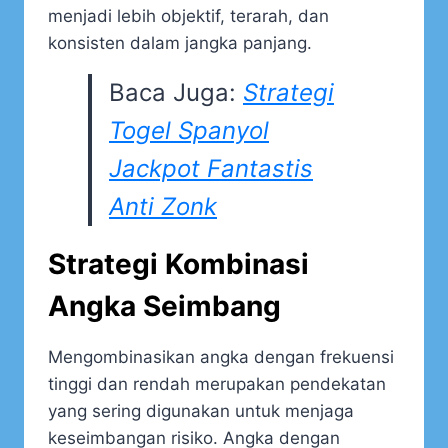
menjadi lebih objektif, terarah, dan
konsisten dalam jangka panjang.
Baca Juga:
Strategi
Togel Spanyol
Jackpot Fantastis
Anti Zonk
Strategi Kombinasi
Angka Seimbang
Mengombinasikan angka dengan frekuensi
tinggi dan rendah merupakan pendekatan
yang sering digunakan untuk menjaga
keseimbangan risiko. Angka dengan