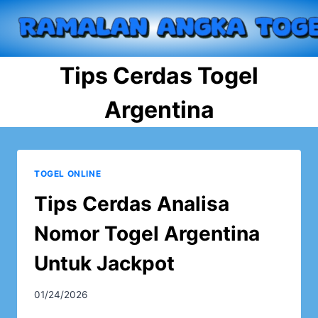
Skip
to
content
Tips Cerdas Togel
Argentina
TOGEL ONLINE
Tips Cerdas Analisa
Nomor Togel Argentina
Untuk Jackpot
01/24/2026