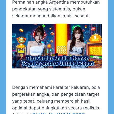
Permainan angka Argentina membutuhkan
pendekatan yang sistematis, bukan
sekadar mengandalkan intuisi sesaat.
Dengan memahami karakter keluaran, pola
pergerakan angka, dan pengelolaan target
yang tepat, peluang memperoleh hasil
optimal dapat ditingkatkan secara realistis.