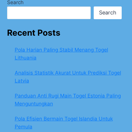
Search
Search
Recent Posts
Pola Harian Paling Stabil Menang Togel
Lithuania
Analisis Statistik Akurat Untuk Prediksi Togel
Latvia
Panduan Anti Rugi Main Togel Estonia Paling
Menguntungkan
Pola Efisien Bermain Togel Islandia Untuk
Pemula