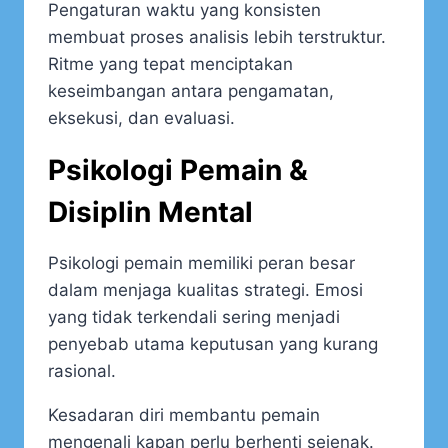
Pengaturan waktu yang konsisten
membuat proses analisis lebih terstruktur.
Ritme yang tepat menciptakan
keseimbangan antara pengamatan,
eksekusi, dan evaluasi.
Psikologi Pemain &
Disiplin Mental
Psikologi pemain memiliki peran besar
dalam menjaga kualitas strategi. Emosi
yang tidak terkendali sering menjadi
penyebab utama keputusan yang kurang
rasional.
Kesadaran diri membantu pemain
mengenali kapan perlu berhenti sejenak.