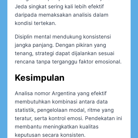
Jeda singkat sering kali lebih efektif
daripada memaksakan analisis dalam
kondisi tertekan.
Disiplin mental mendukung konsistensi
jangka panjang. Dengan pikiran yang
tenang, strategi dapat dijalankan sesuai
rencana tanpa terganggu faktor emosional.
Kesimpulan
Analisa nomor Argentina yang efektif
membutuhkan kombinasi antara data
statistik, pengelolaan modal, ritme yang
teratur, serta kontrol emosi. Pendekatan ini
membantu meningkatkan kualitas
keputusan secara konsisten.