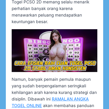
Togel PCSO 2D memang selalu menarik
perhatian banyak orang karena
menawarkan peluang mendapatkan
keuntungan besar.
Namun, banyak pemain pemula maupun
yang sudah berpengalaman seringkali
kehilangan arah karena kurang strategi dan
disiplin. Dibawah ini
RAMALAN ANGKA
TOGEL ONLINE
akan membahas panduan