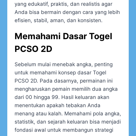
yang edukatif, praktis, dan realistis agar
Anda bisa bermain dengan cara yang lebih
efisien, stabil, aman, dan konsisten.
Memahami Dasar Togel
PCSO 2D
Sebelum mulai menebak angka, penting
untuk memahami konsep dasar Togel
PCSO 2D. Pada dasarnya, permainan ini
mengharuskan pemain memilih dua angka
dari 00 hingga 99. Hasil keluaran akan
menentukan apakah tebakan Anda
menang atau kalah. Memahami pola angka,
statistik, dan sejarah keluaran bisa menjadi
fondasi awal untuk membangun strategi