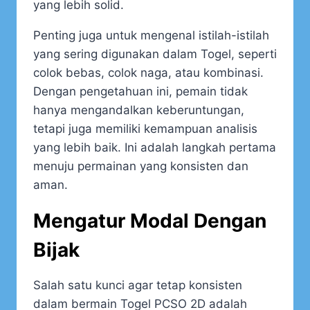
yang lebih solid.
Penting juga untuk mengenal istilah-istilah
yang sering digunakan dalam Togel, seperti
colok bebas, colok naga, atau kombinasi.
Dengan pengetahuan ini, pemain tidak
hanya mengandalkan keberuntungan,
tetapi juga memiliki kemampuan analisis
yang lebih baik. Ini adalah langkah pertama
menuju permainan yang konsisten dan
aman.
Mengatur Modal Dengan
Bijak
Salah satu kunci agar tetap konsisten
dalam bermain Togel PCSO 2D adalah