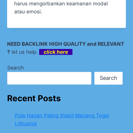
harus mengorbankan keamanan modal
atau emosi.
NEED BACKLINK HIGH QUALITY and RELEVANT
?
let us help.
click here
Search
Search
Recent Posts
Pola Harian Paling Stabil Menang Togel
Lithuania