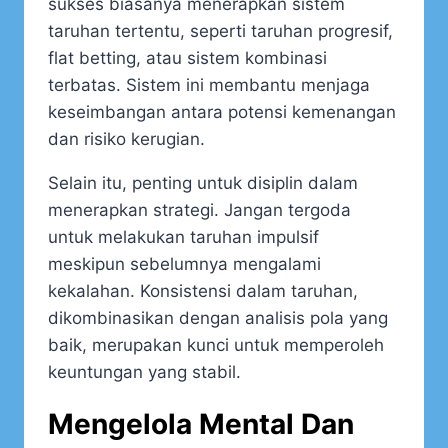
sukses biasanya menerapkan sistem
taruhan tertentu, seperti taruhan progresif,
flat betting, atau sistem kombinasi
terbatas. Sistem ini membantu menjaga
keseimbangan antara potensi kemenangan
dan risiko kerugian.
Selain itu, penting untuk disiplin dalam
menerapkan strategi. Jangan tergoda
untuk melakukan taruhan impulsif
meskipun sebelumnya mengalami
kekalahan. Konsistensi dalam taruhan,
dikombinasikan dengan analisis pola yang
baik, merupakan kunci untuk memperoleh
keuntungan yang stabil.
Mengelola Mental Dan