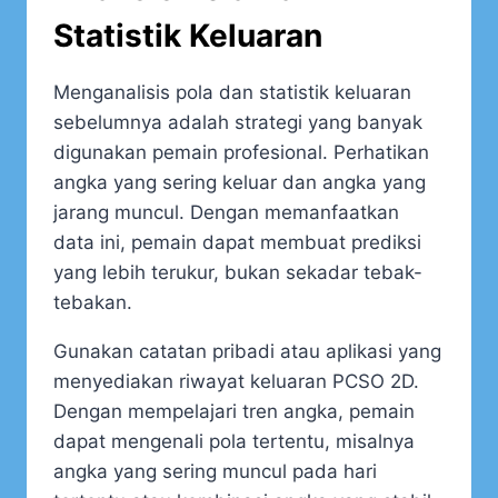
Statistik Keluaran
Menganalisis pola dan statistik keluaran
sebelumnya adalah strategi yang banyak
digunakan pemain profesional. Perhatikan
angka yang sering keluar dan angka yang
jarang muncul. Dengan memanfaatkan
data ini, pemain dapat membuat prediksi
yang lebih terukur, bukan sekadar tebak-
tebakan.
Gunakan catatan pribadi atau aplikasi yang
menyediakan riwayat keluaran PCSO 2D.
Dengan mempelajari tren angka, pemain
dapat mengenali pola tertentu, misalnya
angka yang sering muncul pada hari