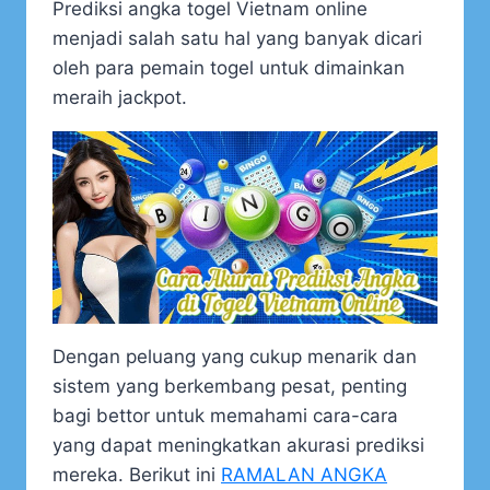
Prediksi angka togel Vietnam online
menjadi salah satu hal yang banyak dicari
oleh para pemain togel untuk dimainkan
meraih jackpot.
Dengan peluang yang cukup menarik dan
sistem yang berkembang pesat, penting
bagi bettor untuk memahami cara-cara
yang dapat meningkatkan akurasi prediksi
mereka. Berikut ini
RAMALAN ANGKA