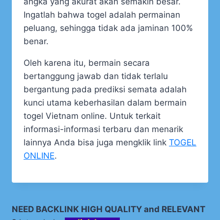
angka yang akurat akan semakin besar.
Ingatlah bahwa togel adalah permainan
peluang, sehingga tidak ada jaminan 100%
benar.
Oleh karena itu, bermain secara
bertanggung jawab dan tidak terlalu
bergantung pada prediksi semata adalah
kunci utama keberhasilan dalam bermain
togel Vietnam online. Untuk terkait
informasi-informasi terbaru dan menarik
lainnya Anda bisa juga mengklik link
TOGEL
ONLINE
.
NEED BACKLINK HIGH QUALITY and RELEVANT