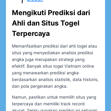
Mengikuti Prediksi dari
Ahli dan Situs Togel
Terpercaya
Memanfaatkan prediksi dari ahli togel atau
situs yang menyediakan analisis prediksi
angka juga merupakan strategi yang
efektif. Banyak situs togel Vietnam online
yang menawarkan prediksi angka
berdasarkan analisis statistik, data historis,
dan pola pergerakan angka.
Namun, pastikan untuk memilih situs yang
terpercaya dan memiliki track record
akurat. Selalu gunakan prediksi ini sebagai