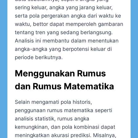
sering keluar, angka yang jarang keluar,
serta pola pergerakan angka dari waktu ke
waktu, bettor dapat memperoleh gambaran
tentang tren yang sedang berlangsung.
Analisis ini membantu dalam menentukan
angka-angka yang berpotensi keluar di
periode berikutnya.
Menggunakan Rumus
dan Rumus Matematika
Selain mengamati pola historis,
penggunaan rumus matematika seperti
analisis statistik, rumus angka
kemungkinan, dan pola kombinasi dapat
meningkatkan akurasi prediksi. Misalnya,