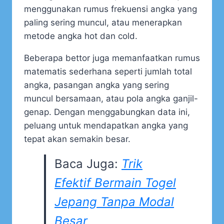
menggunakan rumus frekuensi angka yang
paling sering muncul, atau menerapkan
metode angka hot dan cold.
Beberapa bettor juga memanfaatkan rumus
matematis sederhana seperti jumlah total
angka, pasangan angka yang sering
muncul bersamaan, atau pola angka ganjil-
genap. Dengan menggabungkan data ini,
peluang untuk mendapatkan angka yang
tepat akan semakin besar.
Baca Juga:
Trik
Efektif Bermain Togel
Jepang Tanpa Modal
Besar