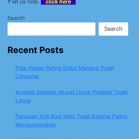
?
let us help.
click here
Search
Search
Recent Posts
Pola Harian Paling Stabil Menang Togel
Lithuania
Analisis Statistik Akurat Untuk Prediksi Togel
Latvia
Panduan Anti Rugi Main Togel Estonia Paling
Menguntungkan