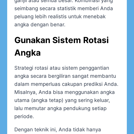
ganjil atau semua besar. Kombinasi yang
seimbang secara statistik memberi Anda
peluang lebih realistis untuk menebak
angka dengan benar.
Gunakan Sistem Rotasi
Angka
Strategi rotasi atau sistem penggantian
angka secara bergiliran sangat membantu
dalam memperluas cakupan prediksi Anda.
Misalnya, Anda bisa menggunakan angka
utama (angka tetap) yang sering keluar,
lalu memutar angka pendukung setiap
periode.
Dengan teknik ini, Anda tidak hanya