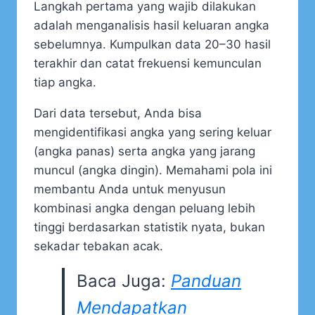
Langkah pertama yang wajib dilakukan
adalah menganalisis hasil keluaran angka
sebelumnya. Kumpulkan data 20–30 hasil
terakhir dan catat frekuensi kemunculan
tiap angka.
Dari data tersebut, Anda bisa
mengidentifikasi angka yang sering keluar
(angka panas) serta angka yang jarang
muncul (angka dingin). Memahami pola ini
membantu Anda untuk menyusun
kombinasi angka dengan peluang lebih
tinggi berdasarkan statistik nyata, bukan
sekadar tebakan acak.
Baca Juga:
Panduan
Mendapatkan