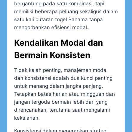
bergantung pada satu kombinasi, tapi
memiliki beberapa peluang sekaligus dalam
satu kali putaran togel Bahama tanpa
mengorbankan efisiensi modal.
Kendalikan Modal dan
Bermain Konsisten
Tidak kalah penting, manajemen modal
dan konsistensi adalah dua kunci penting
untuk menang dalam jangka panjang.
Tetapkan batas harian atau mingguan dan
jangan tergoda bermain lebih dari yang
direncanakan, terutama saat mengalami
kekalahan.
Konsistensi dalam menerapkan strategi