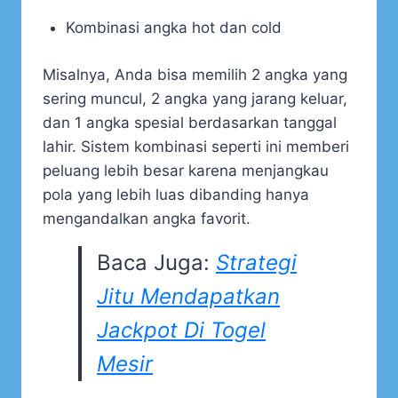
Kombinasi angka hot dan cold
Misalnya, Anda bisa memilih 2 angka yang
sering muncul, 2 angka yang jarang keluar,
dan 1 angka spesial berdasarkan tanggal
lahir. Sistem kombinasi seperti ini memberi
peluang lebih besar karena menjangkau
pola yang lebih luas dibanding hanya
mengandalkan angka favorit.
Baca Juga:
Strategi
Jitu Mendapatkan
Jackpot Di Togel
Mesir