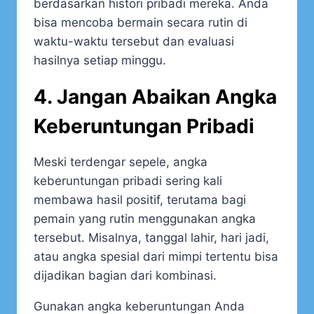
berdasarkan histori pribadi mereka. Anda
bisa mencoba bermain secara rutin di
waktu-waktu tersebut dan evaluasi
hasilnya setiap minggu.
4. Jangan Abaikan Angka
Keberuntungan Pribadi
Meski terdengar sepele, angka
keberuntungan pribadi sering kali
membawa hasil positif, terutama bagi
pemain yang rutin menggunakan angka
tersebut. Misalnya, tanggal lahir, hari jadi,
atau angka spesial dari mimpi tertentu bisa
dijadikan bagian dari kombinasi.
Gunakan angka keberuntungan Anda