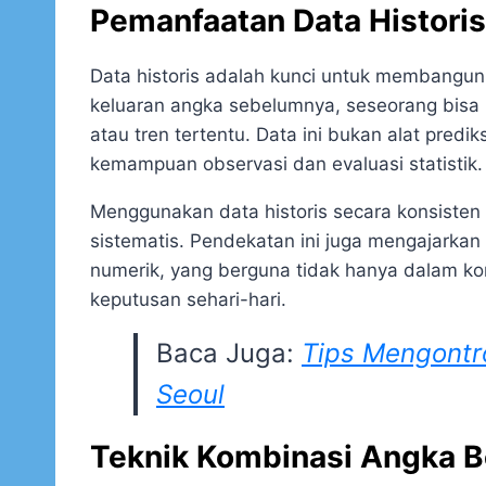
Pemanfaatan Data Historis 
Data historis adalah kunci untuk membangun 
keluaran angka sebelumnya, seseorang bisa m
atau tren tertentu. Data ini bukan alat predik
kemampuan observasi dan evaluasi statistik.
Menggunakan data historis secara konsiste
sistematis. Pendekatan ini juga mengajarkan 
numerik, yang berguna tidak hanya dalam ko
keputusan sehari-hari.
Baca Juga:
Tips Mengontr
Seoul
Teknik Kombinasi Angka Be