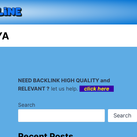
YA
NEED BACKLINK HIGH QUALITY and
RELEVANT ?
let us help.
click here
Search
Search
Recent Posts