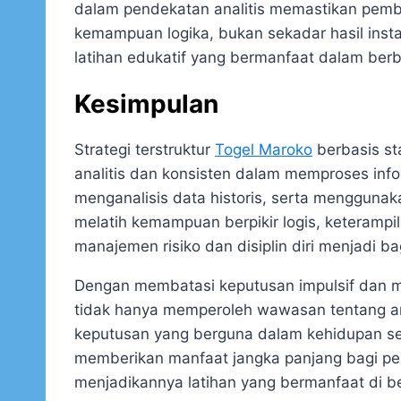
dalam pendekatan analitis memastikan pem
kemampuan logika, bukan sekadar hasil insta
latihan edukatif yang bermanfaat dalam ber
Kesimpulan
Strategi terstruktur
Togel Maroko
berbasis st
analitis dan konsisten dalam memproses in
menganalisis data historis, serta menggunak
melatih kemampuan berpikir logis, keterampila
manajemen risiko dan disiplin diri menjadi bagi
Dengan membatasi keputusan impulsif dan m
tidak hanya memperoleh wawasan tentang ana
keputusan yang berguna dalam kehidupan seha
memberikan manfaat jangka panjang bagi p
menjadikannya latihan yang bermanfaat di b